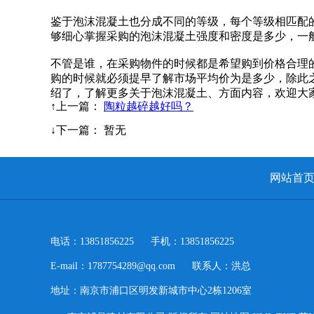
鉴于泡沫混凝土也分成不同的等级，每个等级相匹配
够细心掌握采购的泡沫混凝土强度和密度是多少，一
不管是谁，在采购物件的时候都是希望购到价格合理
购的时候就必须提早了解市场平均价为是多少，除此
绍了，了解更多关于泡沫混凝土、方面内容，欢迎大
↑上一篇
：
陶粒越碎越好吗？
↓下一篇
： 暂无
网站首
电话：13851856225 手机：13851856225
E-mail：1787754289@qq.com 联系人：洪总
地址：南京市浦口区明发新城市中心2栋1206室